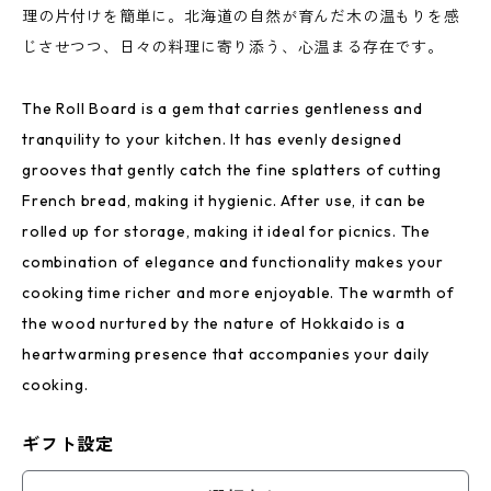
理の片付けを簡単に。北海道の自然が育んだ木の温もりを感
じさせつつ、日々の料理に寄り添う、心温まる存在です。
The Roll Board is a gem that carries gentleness and
tranquility to your kitchen. It has evenly designed
grooves that gently catch the fine splatters of cutting
French bread, making it hygienic. After use, it can be
rolled up for storage, making it ideal for picnics. The
combination of elegance and functionality makes your
cooking time richer and more enjoyable. The warmth of
the wood nurtured by the nature of Hokkaido is a
heartwarming presence that accompanies your daily
cooking.
ギフト設定